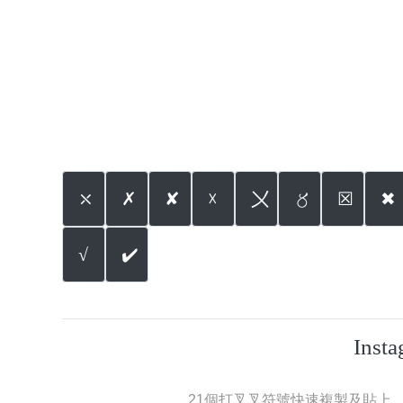
⤬
✗
✘
☓
〤
〥
☒
✖
√
✔️
Ins
21個打叉叉符號快速複製及貼上，可使用