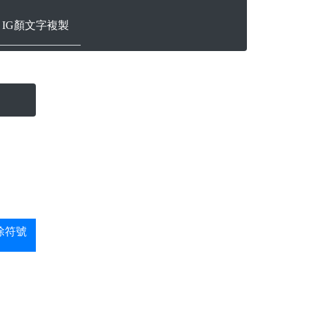
ram IG顏文字複製
除符號