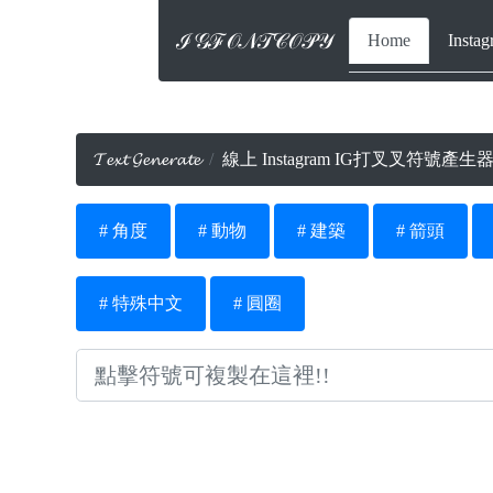
ℐ𝒢ℱ𝒪𝒩𝒯𝒞𝒪𝒫𝒴
Home
Inst
𝓣𝓮𝔁𝓽 𝓖𝓮𝓷𝓮𝓻𝓪𝓽𝓮
線上 Instagram IG打叉叉符號產
# 角度
# 動物
# 建築
# 箭頭
# 特殊中文
# 圓圈