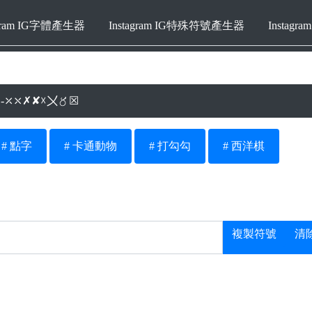
agram IG字體產生器
Instagram IG特殊符號產生器
Instag
生器-⤫⤬✗✘☓〤〥☒
# 點字
# 卡通動物
# 打勾勾
# 西洋棋
複製符號
清