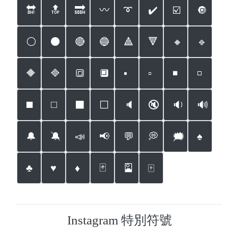
🔛
🔝
🔜
〰️
➰
✔️
☑️
🔘
⚪️
⚫️
🔴
🔵
🔺
🔻
🔸
🔹
🔶
🔷
🔳
🔲
▪️
▫️
◾️
◽️
◼️
◻️
⬛️
⬜️
🔈
🔇
🔉
🔊
🔔
🔕
📣
📢
💬
💭
🗯
♠️
♣️
♥️
♦️
🃏
🎴
🀄️
Instagram 特別符號