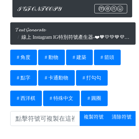
ℐ𝒢ℱ𝒪𝒩𝒯𝒞𝒪𝒫𝒴
ⓜⓔⓝⓤ
𝓣𝓮𝔁𝓽 𝓖𝓮𝓷𝓮𝓻𝓪𝓽𝓮
線上 Instagram IG特別符號產生器-❤️🧡💛💚💙💜🖤💔
# 角度
# 動物
# 建築
# 箭頭
# 點字
# 卡通動物
# 打勾勾
# 西洋棋
# 特殊中文
# 圓圈
複製符號
清除符號