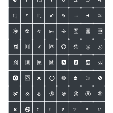
☯️
☦️
🛐
♈️
♉️
♊️
♋️
♌️
♍️
♎️
♏️
♐️
♑️
♒️
♓️
⚛️
🉑
☢️
☣️
📴
📳
🈶
🈚️
🈸
🈺
🈷️
✴️
🆚
💮
🉐
㊙️
㊗️
🈴
🈵
🈹
🈲
🅰️
🅱️
🆎
🆑
🅾️
🆘
❌
⭕️
🛑
⛔️
📛
🚫
💯
💢
♨️
🚷
🚯
🚳
🚱
🔞
📵
🚭
❗️
❕
❓
❔
‼️
⁉️