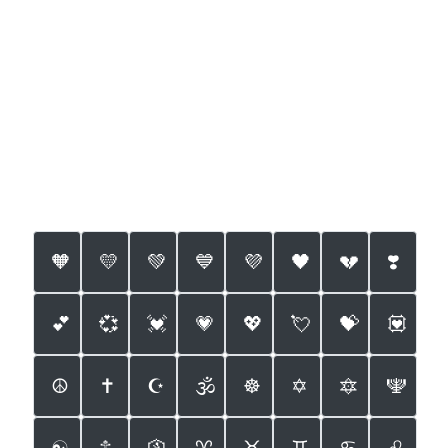
🧡
💛
💚
💙
💜
🖤
💔
❣️
💕
💞
💓
💗
💖
💘
💝
💟
☮️
✝️
☪️
🕉
☸️
✡️
🔯
🕎