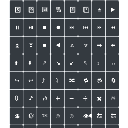
8️⃣
9️⃣
🔟
🔢
#️⃣
*️⃣
⏏️
▶️
⏸
⏯
⏹
⏺
⏭
⏮
⏩
⏪
⏫
⏬
⏹
◀️
🔼
🔽
➡️
⬅️
⬆️
⬇️
↗️
↘️
↙️
↖️
↕️
↔️
↪️
↩️
⤴️
⤵️
🔀
🔁
🔂
🔄
🔃
🎵
🎶
➕
➖
➗
✖️
♾
💲
💱
™️
©️
®️
👁‍🗨
🔚
🔙