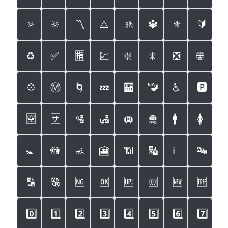
🔅
🔆
〽️
⚠️
🚸
🔱
⚜️
🔰
♻️
✅
🈯️
💹
❇️
✳️
❎
🌐
💠
Ⓜ️
🌀
💤
🏧
🚾
♿️
🅿️
🈳
🈂️
🛂
🛃
🛄
🛅
🚹
🚺
🚼
🚻
🚮
🎦
📶
🔣
ℹ️
🔤
🔡
🔠
🆖
🆗
🆙
🆒
🆕
🆓
0️⃣
1️⃣
2️⃣
3️⃣
4️⃣
5️⃣
6️⃣
7️⃣