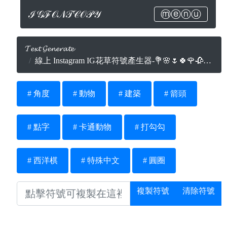
ℐ𝒢ℱ𝒪𝒩𝒯𝒞𝒪𝒫𝒴
ⓜⓔⓝⓤ
𝓣𝓮𝔁𝓽 𝓖𝓮𝓷𝓮𝓻𝓪𝓽𝓮
線上 Instagram IG花草符號產生器-💐🌸🌷🍀🌹🥀🌻🌺
# 角度
# 動物
# 建築
# 箭頭
# 點字
# 卡通動物
# 打勾勾
# 西洋棋
# 特殊中文
# 圓圈
複製符號
清除符號