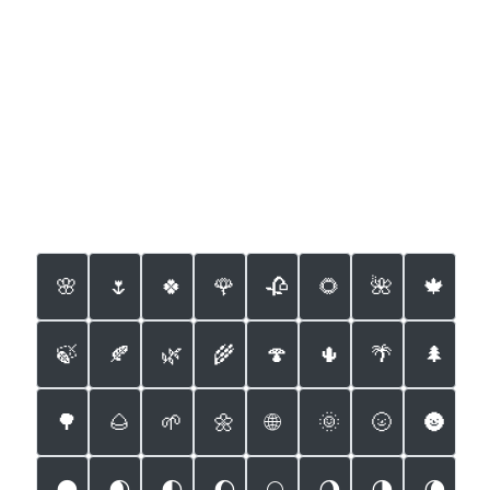
🌸
🌷
🍀
🌹
🥀
🌻
🌺
🍁
🍃
🍂
🌿
🌾
🍄
🌵
🌴
🌲
🌳
🌰
🌱
🌼
🌐
🌞
🌝
🌚