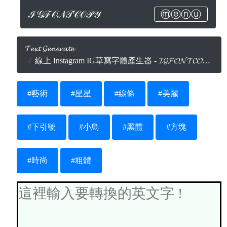
ℐ𝒢ℱ𝒪𝒩𝒯𝒞𝒪𝒫𝒴
ⓜⓔⓝⓤ
𝓣𝓮𝔁𝓽 𝓖𝓮𝓷𝓮𝓻𝓪𝓽𝓮
線上 Instagram IG草寫字體產生器 - 𝓘𝓖𝓕𝓞𝓝𝓣𝓒𝓞𝓟𝓨.𝓒𝓞𝓜
#藝術
#星星
#線條
#美麗
#下引號
#小鳥
#黑體
#方塊
#時尚
#粗體