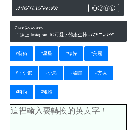
ℐ𝒢ℱ𝒪𝒩𝒯𝒞𝒪𝒫𝒴
ⓜⓔⓝⓤ
𝓣𝓮𝔁𝓽 𝓖𝓮𝓷𝓮𝓻𝓪𝓽𝓮
線上 Instagram IG可愛字體產生器 - 𝐼𝒢𝐹💙𝒩𝒯𝒞💙𝒫𝒴.𝒞💙𝑀
#藝術
#星星
#線條
#美麗
#下引號
#小鳥
#黑體
#方塊
#時尚
#粗體