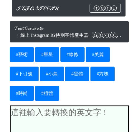
ℐ𝒢ℱ𝒪𝒩𝒯𝒞𝒪𝒫𝒴
ⓜⓔⓝⓤ
𝓣𝓮𝔁𝓽 𝓖𝓮𝓷𝓮𝓻𝓪𝓽𝓮
線上 Instagram IG特別字體產生器 - Î̬Ĝ̬F̬̂Ô̬N̬̂T̬̂Ĉ̬Ô̬P̬̬̂̂Ŷ̬.Ĉ̬Ô̬M̬̂
#藝術
#星星
#線條
#美麗
#下引號
#小鳥
#黑體
#方塊
#時尚
#粗體