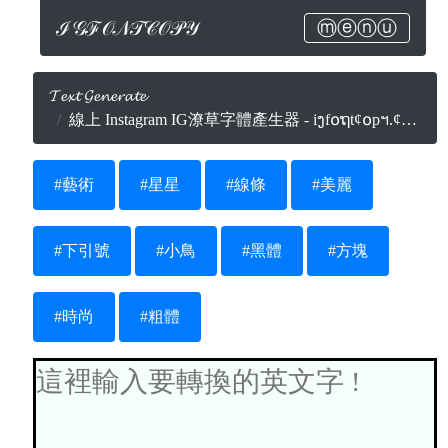
ℐ𝒢ℱ𝒪𝒩𝒯𝒞𝒪𝒫𝒴
ⓜⓔⓝⓤ
𝓣𝓮𝔁𝓽 𝓖𝓮𝓷𝓮𝓻𝓪𝓽𝓮
線上 Instagram IG潦草字體產生器 - iງf໐ຖt¢໐pฯ.¢໐๓
#藝術
#星星
#線條
#美麗
#下引號
#小鳥
#黑體
#方塊
#時尚
#粗體