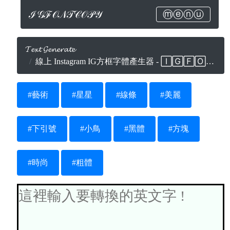
ℐ𝒢ℱ𝒪𝒩𝒯𝒞𝒪𝒫𝒴
ⓜⓔⓝⓤ
𝓣𝓮𝔁𝓽 𝓖𝓮𝓷𝓮𝓻𝓪𝓽𝓮
線上 Instagram IG方框字體產生器 - 🄸🄶🄵🄾🄽🅃🄲🄾🄿🅈.🄲🄾🄼
#藝術
#星星
#線條
#美麗
#下引號
#小鳥
#黑體
#方塊
#時尚
#粗體