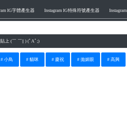
agram IG字體產生器
Instagram IG特殊符號產生器
Instag
(￣ ￣|| ) (ﾟAﾟ;)
# 小鳥
# 貓咪
# 慶祝
# 拋媚眼
# 高興