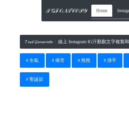
ℐ𝒢ℱ𝒪𝒩𝒯𝒞𝒪𝒫𝒴
Home
Inst
𝓣𝓮𝔁𝓽 𝓖𝓮𝓷𝓮𝓻𝓪𝓽𝓮
線上 Instagram IG汗顏顏文字複製和貼上 
# 生氣
# 痛苦
# 熊熊
# 揮手
# 聖誕節