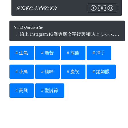
ℐ𝒢ℱ𝒪𝒩𝒯𝒞𝒪𝒫𝒴
ⓜⓔⓝⓤ
𝓣𝓮𝔁𝓽 𝓖𝓮𝓷𝓮𝓻𝓪𝓽𝓮
線上 Instagram IG難過顏文字複製和貼上 (｡•́︿•̀｡) (ノ_<。)
# 生氣
# 痛苦
# 熊熊
# 揮手
# 小鳥
# 貓咪
# 慶祝
# 拋媚眼
# 高興
# 聖誕節