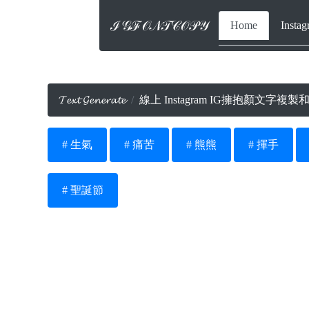
ℐ𝒢ℱ𝒪𝒩𝒯𝒞𝒪𝒫𝒴
Home
Inst
𝓣𝓮𝔁𝓽 𝓖𝓮𝓷𝓮𝓻𝓪𝓽𝓮
線上 Instagram IG擁抱顏文字複
# 生氣
# 痛苦
# 熊熊
# 揮手
# 聖誕節