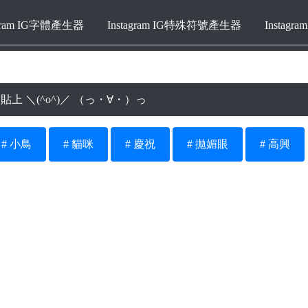
agram IG字體產生器
Instagram IG特殊符號產生器
Instag
製和貼上 ＼(^o^)／ （っ・∀・）っ
# 小鳥
# 貓咪
# 慶祝
# 拋媚眼
# 高興