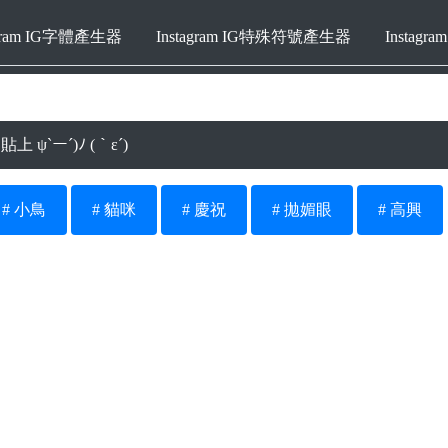
agram IG字體產生器
Instagram IG特殊符號產生器
Instag
上 ψ`ー´)ﾉ (｀ε´)
# 小鳥
# 貓咪
# 慶祝
# 拋媚眼
# 高興