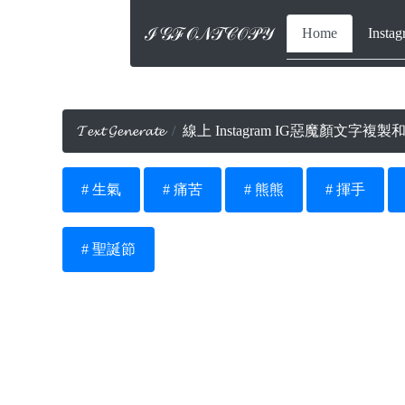
ℐ𝒢ℱ𝒪𝒩𝒯𝒞𝒪𝒫𝒴
Home
Inst
𝓣𝓮𝔁𝓽 𝓖𝓮𝓷𝓮𝓻𝓪𝓽𝓮
線上 Instagram IG惡魔顏文字複製和貼
# 生氣
# 痛苦
# 熊熊
# 揮手
# 聖誕節