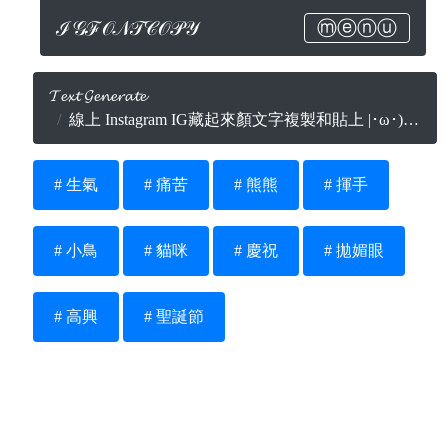
ℐ𝒢ℱ𝒪𝒩𝒯𝒞𝒪𝒫𝒴
ⓜⓔⓝⓤ
𝓣𝓮𝔁𝓽 𝓖𝓮𝓷𝓮𝓻𝓪𝓽𝓮
線上 Instagram IG藏起來顏文字複製和貼上 |･ω･) ﾍ(･_|
# 生氣
# 痛苦
# 熊熊
# 揮手
# 小鳥
# 貓咪
# 慶祝
# 拋媚眼
# 高興
# 聖誕節