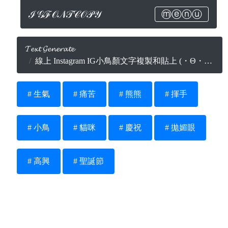
ℐ𝒢ℱ𝒪𝒩𝒯𝒞𝒪𝒫𝒴
ⓜⓔⓝⓤ
𝓣𝓮𝔁𝓽 𝓖𝓮𝓷𝓮𝓻𝓪𝓽𝓮
線上 Instagram IG小鳥顏文字複製和貼上 (・Θ・) (￣Θ￣)
# 生氣
# 痛苦
# 熊熊
# 揮手
# 小鳥
# 貓咪
# 慶祝
# 拋媚眼
# 高興
# 聖誕節